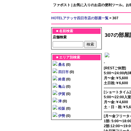
ファボスト | お気に入りのお店の便利ツール。
HOTELアテッサ四日市店の部屋一覧
> 307
■ 名前検索
307の部屋
店舗検索
■ エリア別検索
-
桑名
(0)
[RESTご休憩]
四日市
(0)
5:00〜24:00内
月〜金:￥5,600
鈴鹿
(0)
土日祝:￥6,600
亀山
(0)
-----------------------
[ショートタイム]
伊賀
(0)
5:00〜22:00
津
(0)
月〜金:￥4,600
土・日・祝:￥5,6
松阪
(0)
-----------------------
伊勢
(0)
[月〜金フリータイム
1部: 5:00〜18:
2部:12:00〜19: