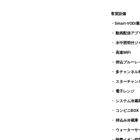
客室設備
・Smart-VO
・ 動画配信アプリ(Y
・ 水中照明付ジ
・ 高速WiFi
・ 持込ブルーレ
・ 多チャンネル
・ スターチャンネ
・ 電子レンジ
・ システム冷蔵
・ コンビニBOX
・ 持込み冷蔵庫
・ ウォーターサ
・ 除菌イオン空