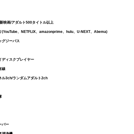
D/最新映画/アダルト500タイトル以上
ouTube、NETFLIX、amazonprime、hulu、U-NEXT、Abema)
ャグジーバス
イディスクプレイヤー
有線
ル3ch/ランダムアダルト2ch
庫
ーバー
気清浄機