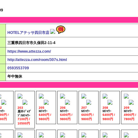
09
HOTELアテッサ四日市店
三重県四日市市久保田2-11-4
https://www.attezza.com/
http://attezza.com/room/307s.html
0593553709
年中無休
2
203
205
206
207
208
209
ｬﾜｰ
Mｼｬﾜｰ
Mｼｬﾜｰ
Mｼｬﾜｰ
Mｼｬﾜｰ
Mｼｬﾜｰ
屋外ｼﾞｬｸﾞ
00円 /
6400円 /
6400円 /
6600円 /
6400円 /
4900円 /
ｼﾞ/Mｼｬﾜｰ
800円
7100円 /
9800円
9800円
9800円
9800円
7800円
10500円