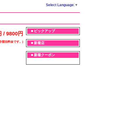
Select Language
▼
■ ピックアップ
 / 9800円
/宿泊料金です。)
■ 新着店
■ 新着クーポン