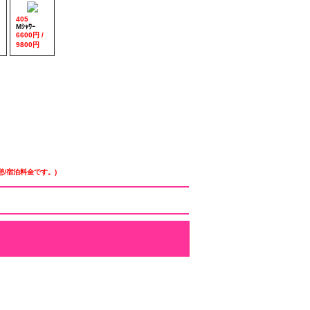
405
Mｼｬﾜｰ
6600円 /
9800円
/宿泊料金です。)