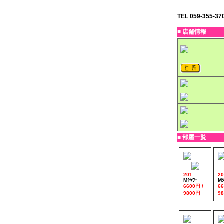
TEL 059-355-37
■ 店舗情報
■ 部屋一覧
201
20
Mｼｬﾜｰ
Mｼ
6600円 /
66
9800円
9