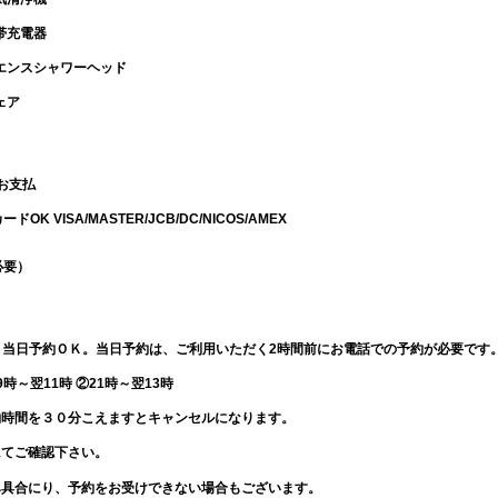
帯充電器
エンスシャワーヘッド
ェア
てお支払
K VISA/MASTER/JCB/DC/NICOS/AMEX
必要）
) 当日予約ＯＫ。当日予約は、ご利用いただく2時間前にお電話での予約が必要です。
9時～翌11時 ②21時～翌13時
約時間を３０分こえますとキャンセルになります。
にてご確認下さい。
み具合にり、予約をお受けできない場合もございます。