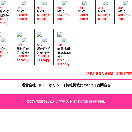
3
305
306
307
308
401
403
Mｼｬﾜｰ
Mｼｬﾜｰ
Mｼｬﾜｰ
Mｼｬﾜｰ
Mｼｬﾜｰ
Mｼｬﾜｰ
外ｼﾞｬｸﾞ
6400円 /
6600円 /
6600円 /
6600円 /
6600円 /
4900円 /
/Mｼｬﾜｰ
00円 /
9800円
9800円
9800円
9800円
9800円
7800円
0500円
7
501
502
503
ｬﾜｰ
屋外ｼﾞｬｸﾞ
屋外ｼﾞｬｸﾞ
岩盤浴/最
00円 /
ｼﾞ/Mｼｬﾜｰ
ｼﾞ/Mｼｬﾜｰ
新ｶﾗｵｹ/Mｼ
800円
8200円 /
7800円 /
ｬﾜｰ
12500円
11200円
8200円 /
12500円
(※表示された金額は、土曜日の休憩
運営会社
|
サイトポリシー
|
情報掲載について
|
お問合せ
copyright©2023 ファボスト all rights reserved.