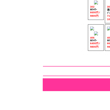
302
30
Mｼｬﾜｰ
屋
6600円 /
ｼﾞ
9800円
71
1
406
40
Mｼｬﾜｰ
Mｼ
6400円 /
66
9800円
9