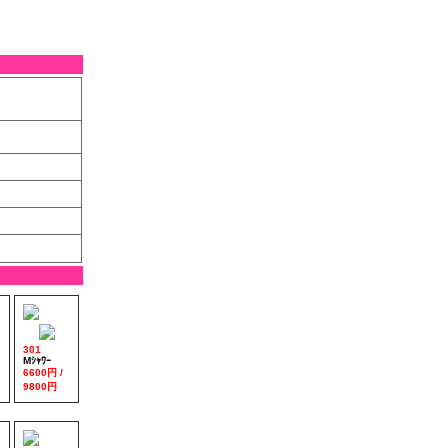
301
Mｼｬﾜｰ
6600円 /
9800円