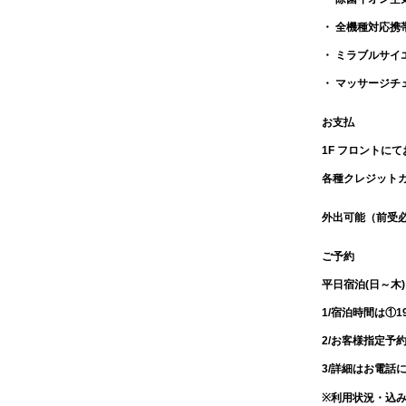
・ 全機種対応携
・ ミラブルサイ
・ マッサージチ
お支払
1F フロントに
各種クレジットカードO
外出可能（前受
ご予約
平日宿泊(日～木
1/宿泊時間は①1
2/お客様指定予
3/詳細はお電話
※利用状況・込